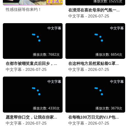
新生
高清推荐
井柏然悬疑诈骗 · 2024
9.6
免费畅享
🔥 高清热播
🎤 高清综艺