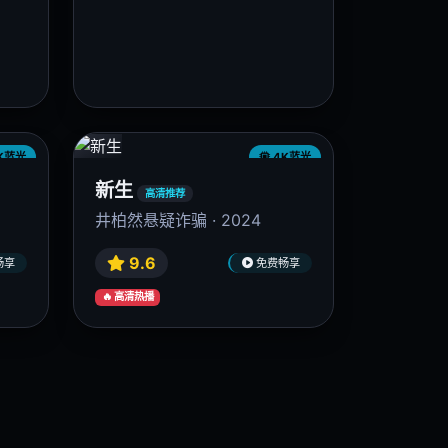
K蓝光
4K蓝光
追风者
高清推荐
王一博民国谍战 · 2024