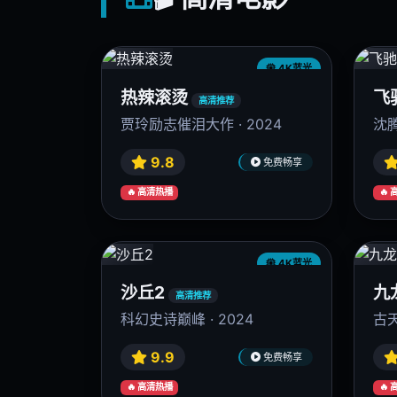
4K蓝光
热辣滚烫
飞
高清推荐
贾玲励志催泪大作 · 2024
沈腾
9.8
免费畅享
🔥 高清热播
🔥