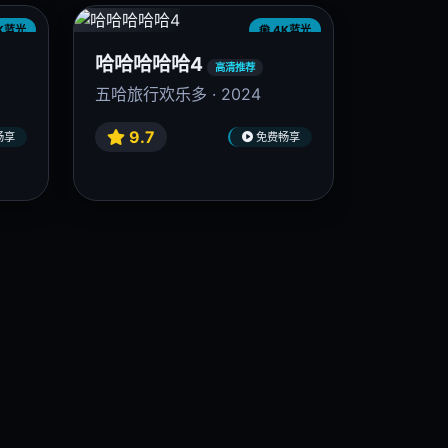
9.7
畅享
免费畅享
🔥 高清热播
K蓝光
4K蓝光
新生
高清推荐
井柏然悬疑诈骗 · 2024