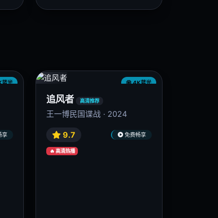
K蓝光
4K蓝光
抓娃娃
高清推荐
沈腾马丽爆笑新作 · 2024
9.6
畅享
免费畅享
🔥 高清热播