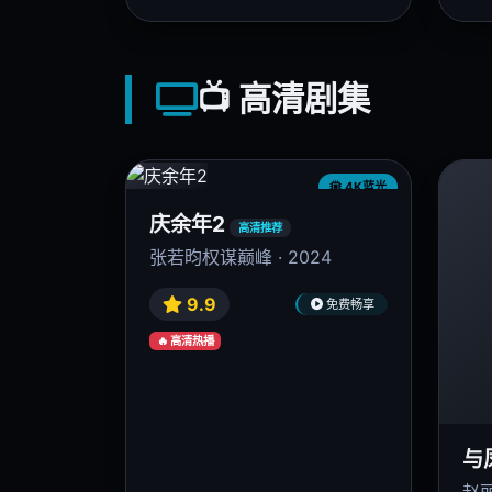
4K蓝光
沙丘2
九
高清推荐
科幻史诗巅峰 · 2024
古天
9.9
免费畅享
🔥 高清热播
🔥