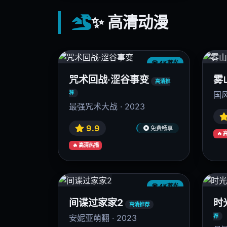
9.6
免费畅享
🔥 高清热播
🔥
🎤 高清综艺
4K蓝光