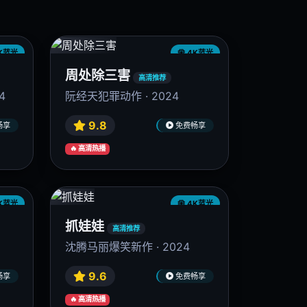
K蓝光
4K蓝光
周处除三害
高清推荐
4
阮经天犯罪动作 · 2024
9.8
畅享
免费畅享
🔥 高清热播