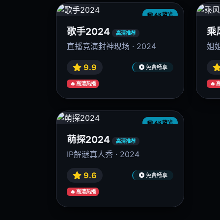
9.9
免费畅享
🔥 高清热播
🔥
4K蓝光
南来北往
眼
高清推荐
白敬亭年代刑侦 · 2024
金秀