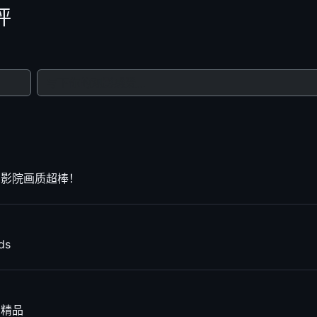
4K蓝光
4