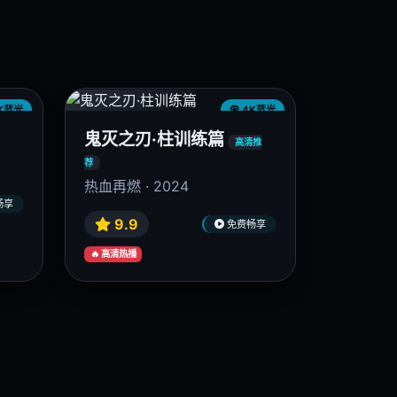
9.6
畅享
免费畅享
🔥 高清热播
K蓝光
4K蓝光