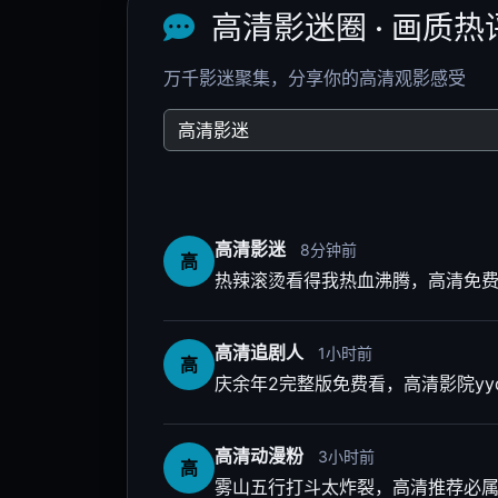
萌探2024
高清推荐
IP解谜真人秀 · 2024
9.6
免费畅享
🔥 高清热播
✨ 高清动漫
4K蓝光