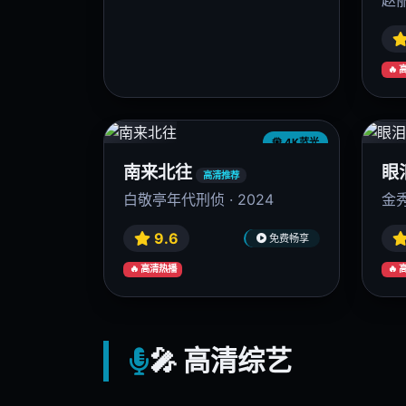
📺 高清剧集
4K蓝光
庆余年2
与
高清推荐
张若昀权谋巅峰 · 2024
赵丽