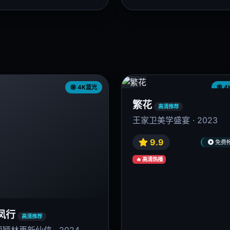
4K蓝光
4
龙城寨
死侍3
高清推荐
高清推荐
乐港产动作 · 2024
漫威嘴炮回归 · 2024
9.7
9.8
免费畅享
免费
 高清热播
🔥 高清热播