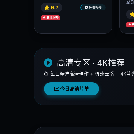
歌手2024
乘
高清推荐
直播竞演封神现场 · 2024
姐姐
9.9
免费畅享
🔥 高清热播
🔥
4K蓝光